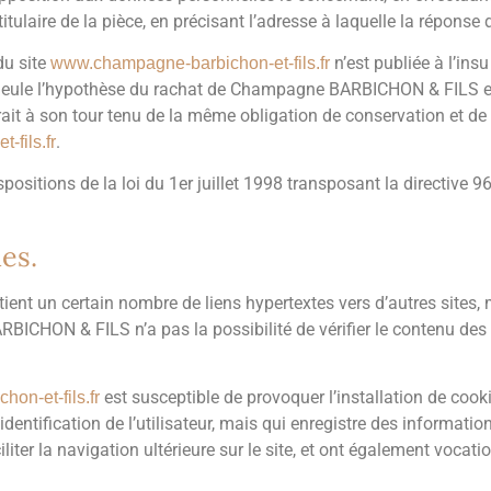
titulaire de la pièce, en précisant l’adresse à laquelle la réponse 
du site
n’est publiée à l’insu
www.champagne-barbichon-et-fils.fr
Seule l’hypothèse du rachat de Champagne BARBICHON & FILS et 
rait à son tour tenu de la même obligation de conservation et de
.
fils.fr
ositions de la loi du 1er juillet 1998 transposant la directive 9
es.
ient un certain nombre de liens hypertextes vers d’autres sites
ON & FILS n’a pas la possibilité de vérifier le contenu des si
est susceptible de provoquer l’installation de cookie
on-et-fils.fr
l’identification de l’utilisateur, mais qui enregistre des informati
liter la navigation ultérieure sur le site, et ont également voca