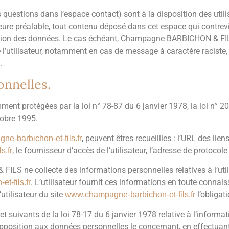
des questions dans l’espace contact) sont à la disposition des 
ure préalable, tout contenu déposé dans cet espace qui contrevie
tection des données. Le cas échéant, Champagne BARBICHON & FIL
e l’utilisateur, notamment en cas de message à caractère raciste,
.
onnelles.
nt protégées par la loi n° 78-87 du 6 janvier 1978, la loi n° 20
tobre 1995.
, peuvent êtres recueillies : l’URL des lien
e-barbichon-et-fils.fr
, le fournisseur d’accès de l’utilisateur, l’adresse de protocole I
s.fr
S ne collecte des informations personnelles relatives à l’utili
. L’utilisateur fournit ces informations en toute conna
-fils.fr
’utilisateur du site
l’obligat
www.champagne-barbichon-et-fils.fr
suivants de la loi 78-17 du 6 janvier 1978 relative à l’informatiqu
 d’opposition aux données personnelles le concernant, en effectu