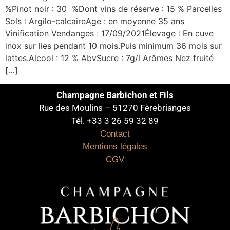
%Pinot noir : 30 %Dont vins de réserve : 15 % Parcelles
Sols : Argilo-calcaireAge : en moyenne 35 ans
Vinification Vendanges : 17/09/2021Élevage : En cuve
inox sur lies pendant 10 mois.Puis minimum 36 mois sur
lattes.Alcool : 12 % AbvSucre : 7g/l Arômes Nez fruité
[…]
Champagne Barbichon et Fils
Rue des Moulins – 51270 Fèrebrianges
Tél. +33 3 26 59 32 89
Contact
Mentions légales
CGV