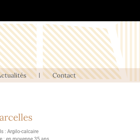
ctualités
Contact
arcelles
s : Argilo-calcaire
e : e
n moyenne 35 ans