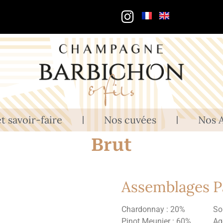
t savoir-faire
Nos cuvées
Nos A
Brut
Assemblages
P
Chardonnay : 20%
Sol
Pinot Meunier : 60%
Ag